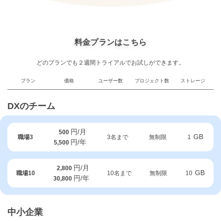
料金プランはこちら
どのプランでも２週間トライアルでお試しができます。
プラン
価格
ユーザー数
プロジェクト数
ストレージ
DXのチーム
円/月
500
GB
職場3
3名まで
無制限
1
円/年
5,500
円/月
2,800
GB
職場10
10名まで
無制限
10
円/年
30,800
中小企業