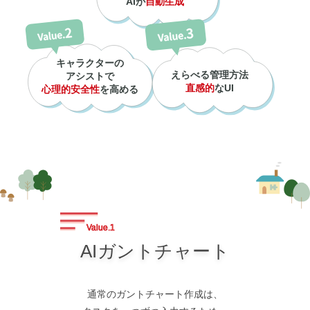
AIが
自動生成
キャラクターの
えらべる管理方法
アシストで
直感的
なUI
心理的安全性
を高める
Value.
1
AIガントチャート
通常のガントチャート作成は、